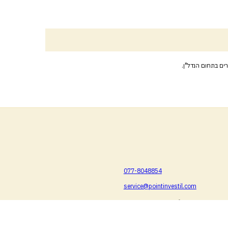
ים בתחום הנדל"ן.
077-8048854
service@pointinvestil.com
נגבה 3, עיר עתיקה באר שבע